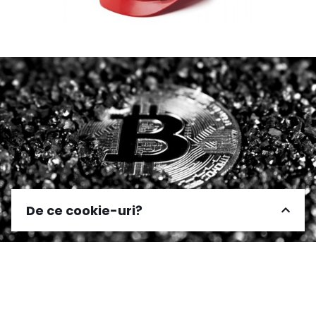
De ce cookie-uri?
Acest site foloseste cookies pentru optimizarea
experientei de navigare conform
politicii de
confidentialitate
Funcționale