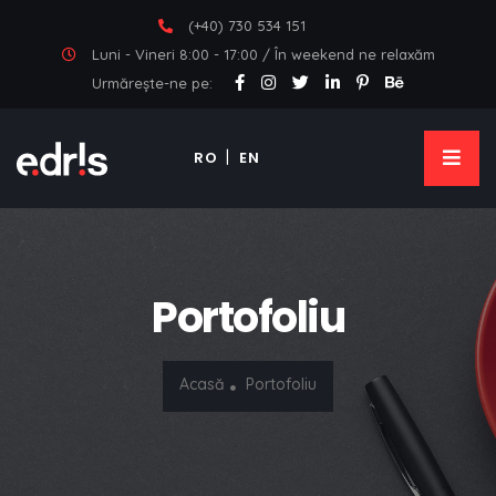
(+40) 730 534 151
Luni - Vineri 8:00 - 17:00 / În weekend ne relaxăm
Urmărește-ne pe:
RO
EN
Portofoliu
Acasă
Portofoliu