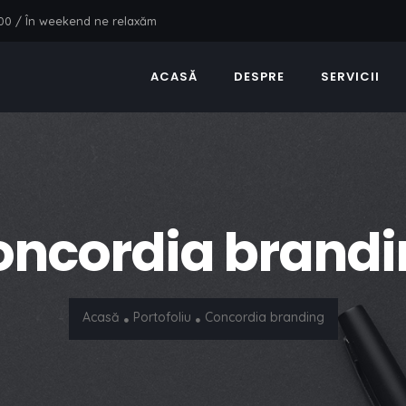
7:00 / În weekend ne relaxăm
ACASĂ
DESPRE
SERVICII
oncordia brandi
Acasă
Portofoliu
Concordia branding