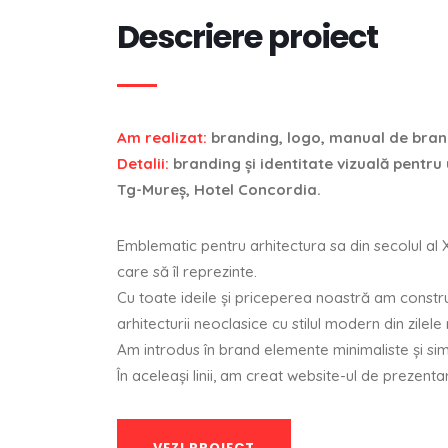
Descriere proiect
Am realizat:
branding, logo, manual de brand
Detalii:
branding şi identitate vizuală pentru 
Tg-Mureş, Hotel Concordia.
Emblematic pentru arhitectura sa din secolul al 
care să îl reprezinte.
Cu toate ideile şi priceperea noastră am constru
arhitecturii neoclasice cu stilul modern din zilele
Am introdus în brand elemente minimaliste şi sim
În aceleaşi linii, am creat website-ul de prezen
VEZI PROIECT