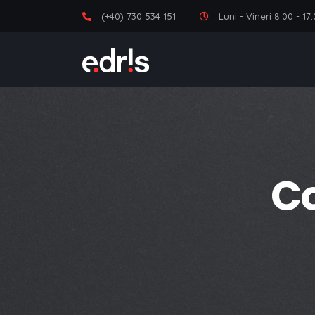
(+40) 730 534 151
Luni - Vineri 8:00 - 1
C