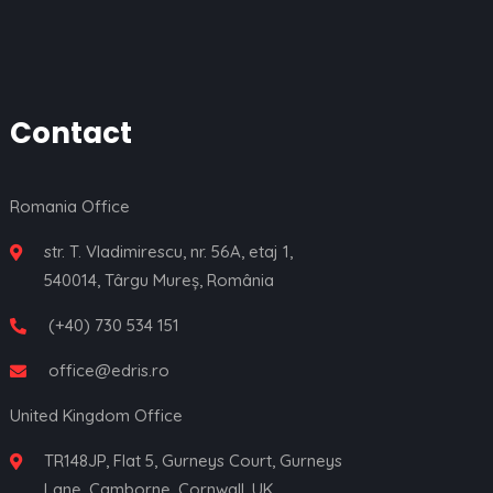
Contact
Romania Office
str. T. Vladimirescu, nr. 56A, etaj 1,
540014, Târgu Mureș, România
(+40) 730 534 151
office@edris.ro
United Kingdom Office
TR148JP, Flat 5, Gurneys Court, Gurneys
Lane, Camborne, Cornwall, UK