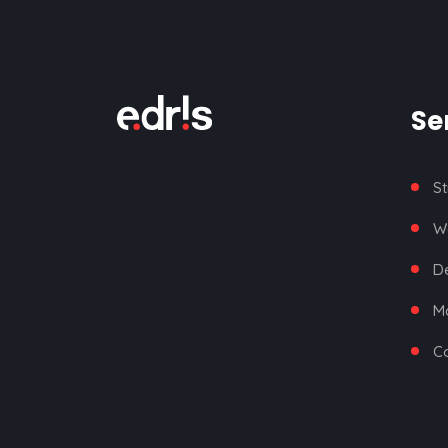
Ser
St
W
De
Ma
C