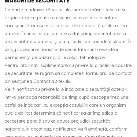
MĂSURI DE SECURITATE
Ca parte a administrării site-ului, am luat măsuri tehnice și
organizatorice pentru a asigura un nivel de securitate
corespunzător riscurilor pe care le comportă prelucrarea
datelor. În acest scop, am dezvoltat și implementat politici
de securitate a datelor și alte practici de confidențialitate. În
plus, procedurile noastre de securitate sunt revizuite în
permanență pe baza noilor evoluții tehnologice.
Pentru informații suplimentare cu privire la practicile noastre
de securitate, te rugăm să completezi formularul de contact
din secțiunea Contact a site-ului.
Vei fi notificat cu privire la o încălcare a securității datelor,
într-o perioadă rezonabilă de timp după descoperirea unei
astfel de încălcari, cu excepția cazului în care un organism
public abilitat determină că notificarea ar împiedica o
cercetare penală sau ar aduce prejudicii securității
naționale. În acest caz, notificarea va fi amânată, conform
instrucțiunilor unui astfel de organism. Vom răspunde cu