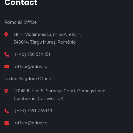
Contact
Romania Office
str. T. Vladimirescu, nr. 56A, etaj 1,
540014, Târgu Mureș, România
(+40) 730 534 151
office@edris.ro
United Kingdom Office
TR148JP, Flat 5, Gurneys Court, Gurneys Lane,
Camborne, Cornwall, UK
(+44) 7391 276349
office@edris.ro