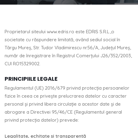
Proprietarul siteului www.edris.ro este EDRIS S.R.L.,o
societate cu răspundere limitată, având sediul social în
Târgu Mureș, Str. Tudor Vladimirescu nr.56/A, Județul Mureș,
număr de înregistrare în Registrul Comerțului J26/352/2003,
CUI RO15329002.
PRINCIPIILE LEGALE
Regulamentul (UE) 2016/679 privind protecția persoanelor
fizice în ceea ce privește prelucrarea datelor cu caracter
personal și privind libera circulație a acestor date și de
abrogare a Directivei 95/46/CE (Regulamentul general
privind protecția datelor) prevede:
Legalitate, echitate și transparență