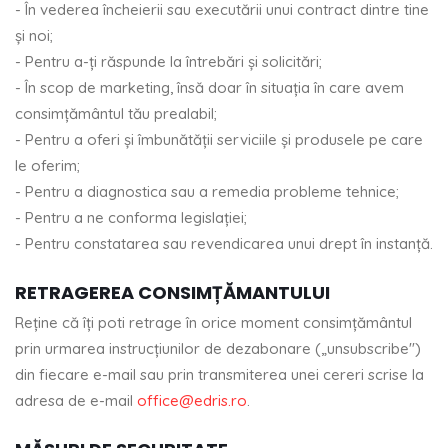
- În vederea încheierii sau executării unui contract dintre tine
și noi;
- Pentru a-ți răspunde la întrebări și solicitări;
- În scop de marketing, însă doar în situația în care avem
consimțământul tău prealabil;
- Pentru a oferi și îmbunătății serviciile și produsele pe care
le oferim;
- Pentru a diagnostica sau a remedia probleme tehnice;
- Pentru a ne conforma legislației;
- Pentru constatarea sau revendicarea unui drept în instanță.
RETRAGEREA CONSIMȚĂMANTULUI
Reține că îți poti retrage în orice moment consimțământul
prin urmarea instrucțiunilor de dezabonare („unsubscribe")
din fiecare e-mail sau prin transmiterea unei cereri scrise la
adresa de e-mail
office@edris.ro
.