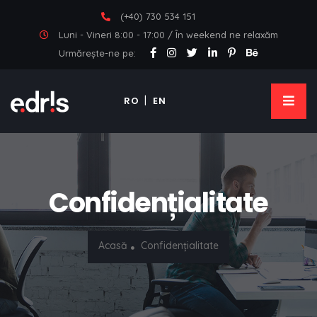
(+40) 730 534 151
Luni - Vineri 8:00 - 17:00 / În weekend ne relaxăm
Urmărește-ne pe:
RO
EN
Confidențialitate
Acasă
Confidențialitate