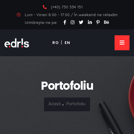
(+40) 730 534 151
Luni - Vineri 8:00 - 17:00 / În weekend ne relaxăm
Urmărește-ne pe:
RO
EN
Portofoliu
Acasă
Portofoliu