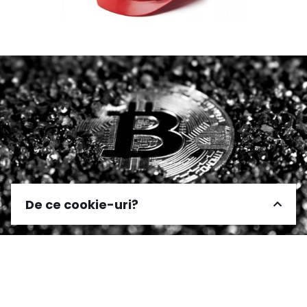
De ce cookie-uri?
Acest site foloseste cookies pentru optimizarea
experientei de navigare conform
politicii de
confidentialitate
Funcționale