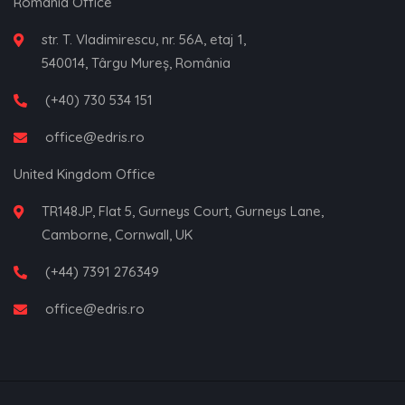
Romania Office
str. T. Vladimirescu, nr. 56A, etaj 1,
540014, Târgu Mureș, România
(+40) 730 534 151
office@edris.ro
United Kingdom Office
TR148JP, Flat 5, Gurneys Court, Gurneys Lane,
Camborne, Cornwall, UK
(+44) 7391 276349
office@edris.ro