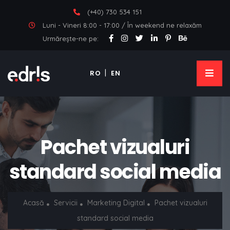
(+40) 730 534 151
Luni - Vineri 8:00 - 17:00 / În weekend ne relaxăm
Urmărește-ne pe:
RO
EN
Pachet vizualuri
standard social media
Acasă
Servicii
Marketing Digital
Pachet vizualuri
standard social media